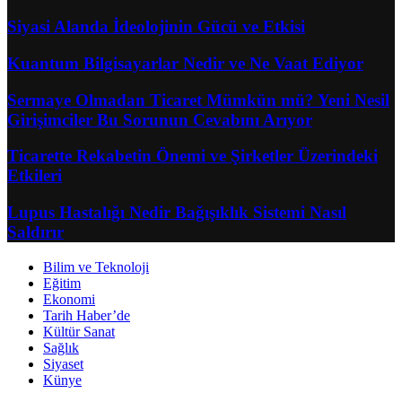
Siyasi Alanda İdeolojinin Gücü ve Etkisi
Kuantum Bilgisayarlar Nedir ve Ne Vaat Ediyor
Sermaye Olmadan Ticaret Mümkün mü? Yeni Nesil
Girişimciler Bu Sorunun Cevabını Arıyor
Ticarette Rekabetin Önemi ve Şirketler Üzerindeki
Etkileri
Lupus Hastalığı Nedir Bağışıklık Sistemi Nasıl
Saldırır
Bilim ve Teknoloji
Eğitim
Ekonomi
Tarih Haber’de
Kültür Sanat
Sağlık
Siyaset
Künye