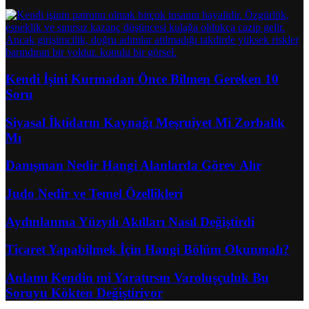
Kendi İşini Kurmadan Önce Bilmen Gereken 10
Soru
Siyasal İktidarın Kaynağı Meşruiyet Mi Zorbalık
Mı
Danışman Nedir Hangi Alanlarda Görev Alır
Judo Nedir ve Temel Özellikleri
Aydınlanma Yüzyılı Akılları Nasıl Değiştirdi
Ticaret Yapabilmek İçin Hangi Bölüm Okunmalı?
Anlamı Kendin mi Yaratırsın Varoluşçuluk Bu
Soruyu Kökten Değiştiriyor