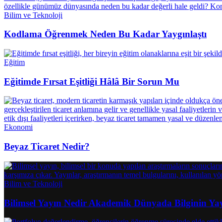
Bilim ve Teknoloji
Kodlama Öğrenmek Neden Bu Kadar Yaygınlaştı
Eğitim
Eğitimde Fırsat Eşitliği Hâlâ Bir Sorun Mu
Ekonomi
Beyaz Ticaret Nedir?
Bilim ve Teknoloji
Bilimsel Yayın Nedir Akademik Dünyada Bilginin Ya