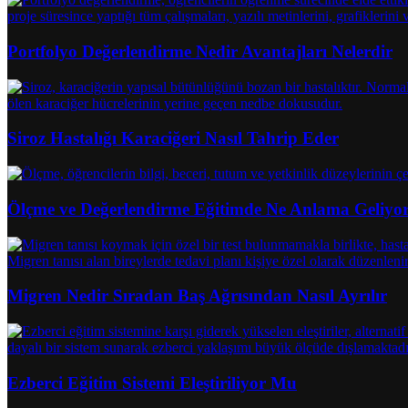
Portfolyo Değerlendirme Nedir Avantajları Nelerdir
Siroz Hastalığı Karaciğeri Nasıl Tahrip Eder
Ölçme ve Değerlendirme Eğitimde Ne Anlama Geliyo
Migren Nedir Sıradan Baş Ağrısından Nasıl Ayrılır
Ezberci Eğitim Sistemi Eleştiriliyor Mu