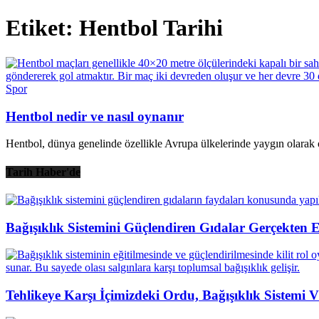
Etiket: Hentbol Tarihi
Spor
Hentbol nedir ve nasıl oynanır
Hentbol, dünya genelinde özellikle Avrupa ülkelerinde yaygın olarak o
Tarih Haber'de
Bağışıklık Sistemini Güçlendiren Gıdalar Gerçekten E
Tehlikeye Karşı İçimizdeki Ordu, Bağışıklık Sistemi