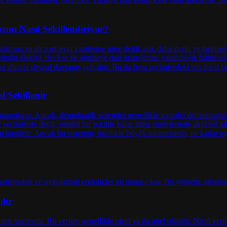
ını Nasıl Şekillendiriyor?
l Şekillenir
lır