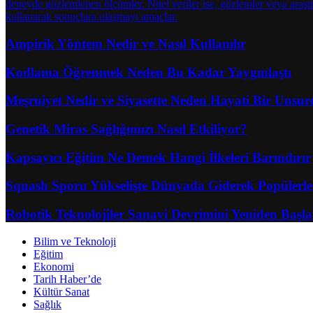
Ampirik Yöntem Nedir ve Nasıl Kullanılır
Kodlama Öğrenmek Neden Bu Kadar Yaygınlaştı
Meşruiyet Nedir ve Siyasette Neden Hayati Bir Unsu
Genetik Miras Sağlığımızı Nasıl Etkiliyor?
Kapsayıcı Eğitim Ne Demek Hangi İlkeleri Barındırır
Squash Sporu Yükselişte Dünyada Giderek Popülerleş
Robotik Teknolojiler Sanayi Devrimini Yeniden Başla
Bilim ve Teknoloji
Eğitim
Ekonomi
Tarih Haber’de
Kültür Sanat
Sağlık