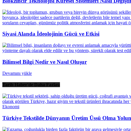
Blokzincir Teknolojisi Küresel Sistemleri Nasıl Değişti
Siyasi Alanda İdeolojinin Gücü ve Etkisi
Bilimsel Bilgi Nedir ve Nasıl Oluşur
Devamını yükle
Tarih Haber'de Daha Fazlası
Ekonomi
Türkiye Tekstilde Dünyanın Üretim Üssü Olma Yolun