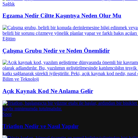
Sağlık
Egzama Nedir Ciltte Kaşıntıya Neden Olur Mu
Eğitim
Çalışma Grubu Nedir ve Neden Önemlidir
Bilim ve Teknoloji
Açık Kaynak Kod Ne Anlama Gelir
Spor
Triatlon Nedir ve Nasıl Yapılır