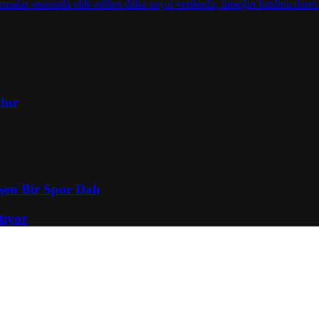
rdur
en Bir Spor Dalı
tıyor