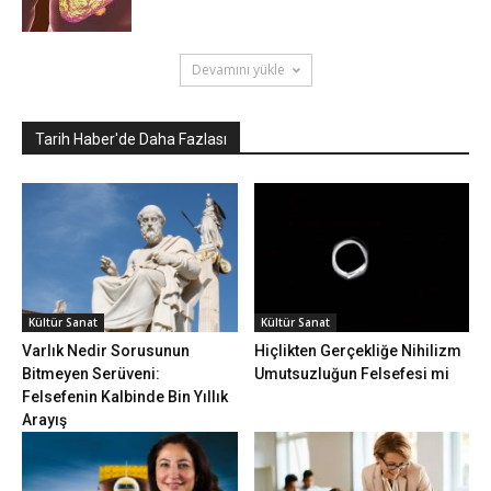
Devamını yükle
Tarih Haber'de Daha Fazlası
Kültür Sanat
Kültür Sanat
Varlık Nedir Sorusunun
Hiçlikten Gerçekliğe Nihilizm
Bitmeyen Serüveni:
Umutsuzluğun Felsefesi mi
Felsefenin Kalbinde Bin Yıllık
Arayış