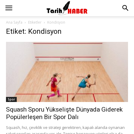
Ana Sayfa
Etiketler
Kondisyon
Etiket: Kondisyon
Spor
Squash Sporu Yükselişte Dünyada Giderek
Popülerleşen Bir Spor Dalı
Squash, hız, çeviklik ve strateji gerektiren, kapalı alanda oynanan
raket sporları arasında yer alır. Tenise benzeyen yönleri olsa da,