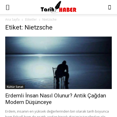
Ana Sayfa
Etiketler
Nietzsche
Etiket: Nietzsche
Kültür Sanat
Erdemli İnsan Nasıl Olunur? Antik Çağdan
Modern Düşünceye
Erdem, insanın en yüksek değerlerinden biri olarak tarih boyunca
hem felsefi hem de pratik açıdan birçok düşünür tarafından ele