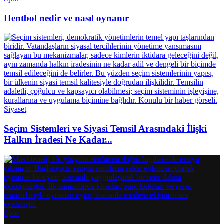
Hentbol nedir ve nasıl oynanır
Siyaset
Seçim Sistemleri ve Siyasi Temsil Arasındaki İlişki
Halkın İradesi Ne Kadar...
Spor