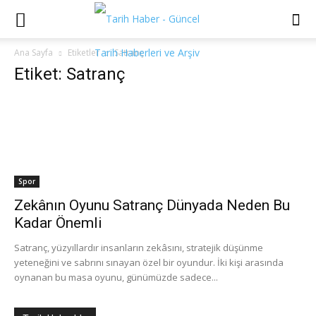
Ana Sayfa
Etiketler
Satranç
Etiket: Satranç
Spor
Zekânın Oyunu Satranç Dünyada Neden Bu
Kadar Önemli
Satranç, yüzyıllardır insanların zekâsını, stratejik düşünme
yeteneğini ve sabrını sınayan özel bir oyundur. İki kişi arasında
oynanan bu masa oyunu, günümüzde sadece...