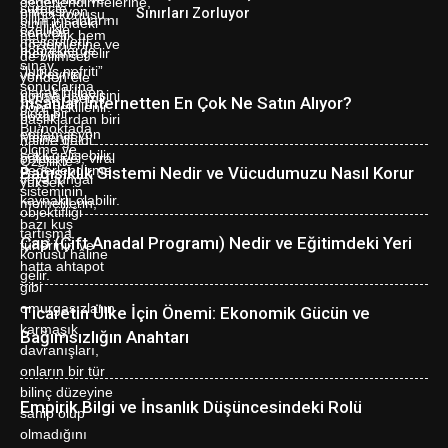
Sınırları Zorluyor
İnsanlar İnternetten En Çok Ne Satın Alıyor?
Bağışıklık Sistemi Nedir ve Vücudumuzu Nasıl Korur
Çap (Çift Anadal Programı) Nedir ve Eğitimdeki Yeri
Ticaretin Ülke İçin Önemi: Ekonomik Gücün ve
Bağımsızlığın Anahtarı
Empirik Bilgi ve İnsanlık Düşüncesindeki Rolü