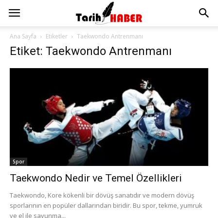
Ana Sayfa
Etiketler
Taekwondo Antrenmanı
Etiket: Taekwondo Antrenmanı
Spor
Taekwondo Nedir ve Temel Özellikleri
Taekwondo, Kore kökenli bir dövüş sanatıdır ve modern dövüş
sporlarının en popüler dallarından biridir. Bu spor, tekme, yumruk
ve el ile savunma...