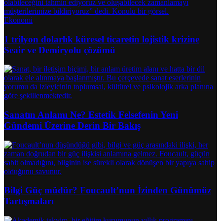
Ekonomi
1 trilyon dolarlık küresel ticaretin lojistik krizine
Seair ve Demiryolu çözümü
Sanatın Anlamı Ne? Estetik Felsefenin Yeni
Gündemi Üzerine Derin Bir Bakış
Bilgi Güç müdür? Foucault’nun İzinden Günümüz
Tartışmaları