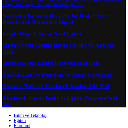
Bürokrasi Kavramı Siyasette Ne İfade Eder ve
Demokratik Sistemlerle İlişkisi
Kripto Para Nedir ve Nasıl Çalışır
Vitiligo Nedir Ciltteki Beyaz Lekeler Ne Anlama
Gelir
Motivasyonun Eğitim Başarısındaki Rolü
Anayasacılık Ne Demektir ve Neden Gereklidir
Doktora Nedir ve Akademik Kariyerdeki Yeri
Akademik Unvan Nedir ve Eğitim Dünyasındaki
Yeri
Bilim ve Teknoloji
Eğitim
Ekonomi