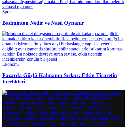
Spor
Badminton Nedir ve Nasıl Oynanır
Ekonomi
Pazarda Güçlü Kalmanın Sırları: Etkin Ticaretin
İncelikleri