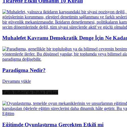
Ticarette Etkili Olmanın 10 Kuralı
Muhalefet Kavramı Demokratik Denge İçin Ne Kadar
Paradigma Nedir?
Devamını yükle
Tarih Haber'de Daha Fazlası
Eğitim
Eğitimde Oyunlaştırma Gerçekten Etkili mi