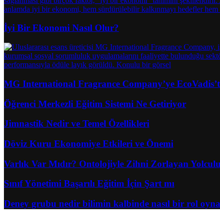
İyi Bir Ekonomi Nasıl Olur?
MG International Fragrance Company’ye EcoVadis
Öğrenci Merkezli Eğitim Sistemi Ne Getiriyor
Jimnastik Nedir ve Temel Özellikleri
Döviz Kuru Ekonomiye Etkileri ve Önemi
Varlık Var Mıdır? Ontolojiyle Zihni Zorlayan Yolcul
Sınıf Yönetimi Başarılı Eğitim İçin Şart mı
Deney grubu nedir bilimin kalbinde nasıl bir rol oyn