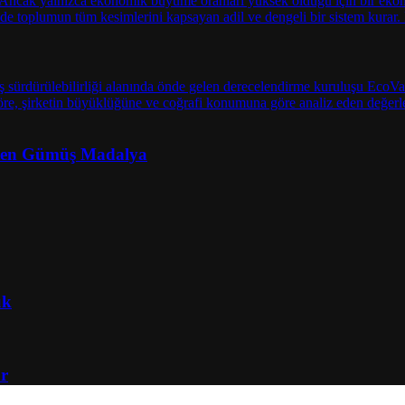
’ten Gümüş Madalya
uk
ar