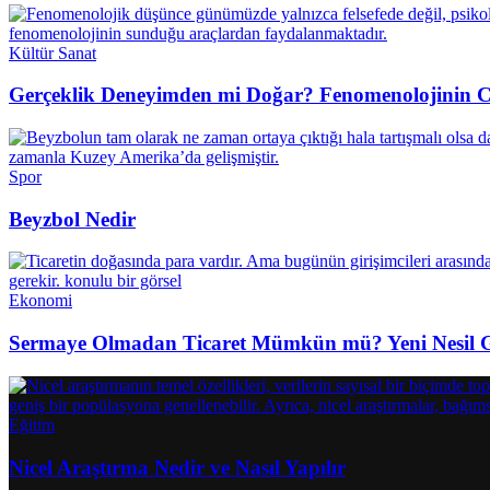
Kültür Sanat
Gerçeklik Deneyimden mi Doğar? Fenomenolojinin C
Spor
Beyzbol Nedir
Ekonomi
Sermaye Olmadan Ticaret Mümkün mü? Yeni Nesil Gir
Eğitim
Nicel Araştırma Nedir ve Nasıl Yapılır