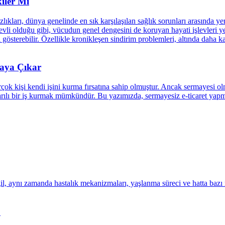
iler Mi
rtaya Çıkar
?