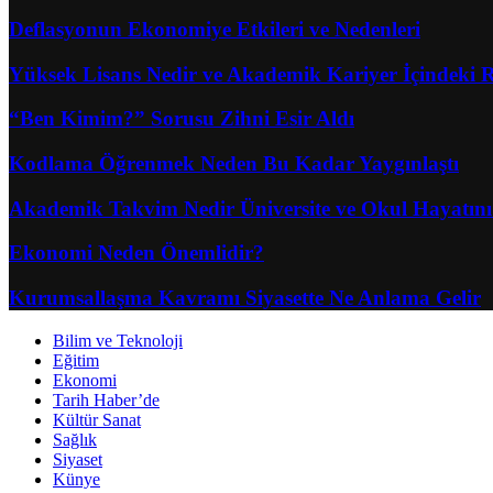
Deflasyonun Ekonomiye Etkileri ve Nedenleri
Yüksek Lisans Nedir ve Akademik Kariyer İçindeki 
“Ben Kimim?” Sorusu Zihni Esir Aldı
Kodlama Öğrenmek Neden Bu Kadar Yaygınlaştı
Akademik Takvim Nedir Üniversite ve Okul Hayatını 
Ekonomi Neden Önemlidir?
Kurumsallaşma Kavramı Siyasette Ne Anlama Gelir
Bilim ve Teknoloji
Eğitim
Ekonomi
Tarih Haber’de
Kültür Sanat
Sağlık
Siyaset
Künye