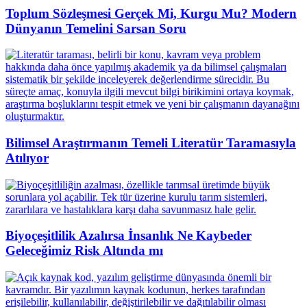
Toplum Sözleşmesi Gerçek Mi, Kurgu Mu? Modern
Dünyanın Temelini Sarsan Soru
Bilimsel Araştırmanın Temeli Literatür Taramasıyla
Atılıyor
Biyoçeşitlilik Azalırsa İnsanlık Ne Kaybeder
Geleceğimiz Risk Altında mı