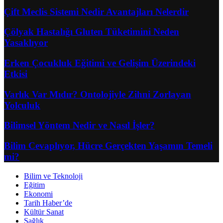
Çift Meclis Sistemi Nedir Avantajları Nelerdir
Çölyak Hastalığı Gluten Tüketimini Neden
Yasaklıyor
Erken Çocukluk Eğitimi ve Gelişim Üzerindeki
Etkisi
Varlık Var Mıdır? Ontolojiyle Zihni Zorlayan
Yolculuk
Bilimsel Yöntem Nedir ve Nasıl İşler?
Bilim Cevaplıyor, Hücre Gerçekten Yaşamın Temeli
mi?
Bilim ve Teknoloji
Eğitim
Ekonomi
Tarih Haber’de
Kültür Sanat
Sağlık