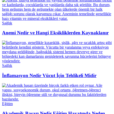
Sağlık
Anemi Nedir ve Hangi Eksikliklerden Kaynaklanır
Sağlık
İnflamasyon Nedir Vücut İçin Tehlikeli Midir
Eğitim
Akademik Başarı Nedir Eğitim Hayatında Neden