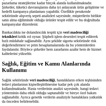
pazarlama stratejilerine kadar birçok alanda kullanılmaktadır.
Şirketler, tüketici davranışlarını daha iyi anlayarak ürün geliştirme ve
hedefli kampanya planlaması yapabilir. Özellikle perakende
sektöründe alışveriş sepeti analizleri sayesinde, müşterilerin birlikte
satın alma eğiliminde olduğu ürünler tespit edilir ve bu doğrultuda
kampanyalar düzenlenir.
Bankacılıkta ise dolandırıcılık tespiti için
veri madenciliği
teknikleri
kritik rol oynar. Şüpheli işlem desenleri tespit edilerek
hızlı müdahale sağlanabilir. Aynı şekilde sigorta sektöründe risk
değerlendirmesi ve prim hesaplamalarında da bu yöntemlerden
faydalanılır. Böylece şirketler hem zararlarını azaltır hem de hizmet
kalitelerini yükseltir.
Sağlık, Eğitim ve Kamu Alanlarında
Kullanımı
Sağlık sektöründe
veri madenciliği
, hastalıkların erken teşhisinden
tedavi planlarının kişiselleştirilmesine kadar pek çok alanda
kullanılmaktadır. Hasta verilerinin analizi sayesinde, hangi tedavi
yönteminin daha etkili olduğu saptanabilir ve bireye özel bakım
sağlanabilir. Ayrıca genetik verilerin analiziyle hastalıklara yatkınlık
da önceden belirlenebilir.