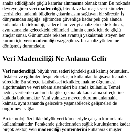
analiz edildiğinde güçlü kararlar alınmasına olanak tanır. Bu noktada
devreye giren
veri madenciliği
, büyük ve karmaşık veri kümeleri
içerisinden anlamlı bilgilerin çıkarılmasını sağlayan bir süreçtir. İş
dünyasından sağlığa, eğitimden güvenliğe kadar pek çok alanda
kullanılan bu teknoloji, sadece ham veriyi analiz etmekle kalmaz,
aynı zamanda gelecekteki eğilimleri tahmin etmek için de güçlü
araçlar sunar. Günümüzde rekabet avantajı yakalamak isteyen her
kurum için
veri madenciliği
vazgeçilmez bir analiz yöntemine
dönüşmüş durumdadır.
Veri Madenciliği Ne Anlama Gelir
Veri madenciliği
, büyük veri setleri içindeki gizli kalmış örüntüleri,
ilişkileri ve eğilimleri tespit etmek için kullanılan bilgisayarlı analiz
sürecidir. Bu süreçte istatistiksel teknikler, makine öğrenmesi
algoritmaları ve veri tabanı sistemleri bir arada kullanılır. Temel
hedef, verilerden anlamlı bilgiler çıkararak karar alma süreçlerine
katkıda bulunmaktır. Yani yalnızca mevcut durumu anlamakla
kalmaz, aynı zamanda gelecekte yaşanabilecek gelişmeleri de
öngörmeyi sağlar.
Bu teknoloji özellikle büyük veri kümeleriyle çalışan kurumlarda
kullanılmaktadır. Perakende şirketlerinden sağlık kuruluşlarına kadar
birçok sektör,
veri madenciliği yöntemlerini
kullanarak müşteri