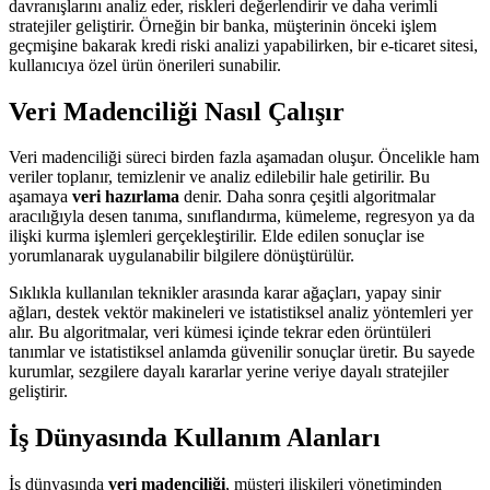
davranışlarını analiz eder, riskleri değerlendirir ve daha verimli
stratejiler geliştirir. Örneğin bir banka, müşterinin önceki işlem
geçmişine bakarak kredi riski analizi yapabilirken, bir e-ticaret sitesi,
kullanıcıya özel ürün önerileri sunabilir.
Veri Madenciliği Nasıl Çalışır
Veri madenciliği süreci birden fazla aşamadan oluşur. Öncelikle ham
veriler toplanır, temizlenir ve analiz edilebilir hale getirilir. Bu
aşamaya
veri hazırlama
denir. Daha sonra çeşitli algoritmalar
aracılığıyla desen tanıma, sınıflandırma, kümeleme, regresyon ya da
ilişki kurma işlemleri gerçekleştirilir. Elde edilen sonuçlar ise
yorumlanarak uygulanabilir bilgilere dönüştürülür.
Sıklıkla kullanılan teknikler arasında karar ağaçları, yapay sinir
ağları, destek vektör makineleri ve istatistiksel analiz yöntemleri yer
alır. Bu algoritmalar, veri kümesi içinde tekrar eden örüntüleri
tanımlar ve istatistiksel anlamda güvenilir sonuçlar üretir. Bu sayede
kurumlar, sezgilere dayalı kararlar yerine veriye dayalı stratejiler
geliştirir.
İş Dünyasında Kullanım Alanları
İş dünyasında
veri madenciliği
, müşteri ilişkileri yönetiminden