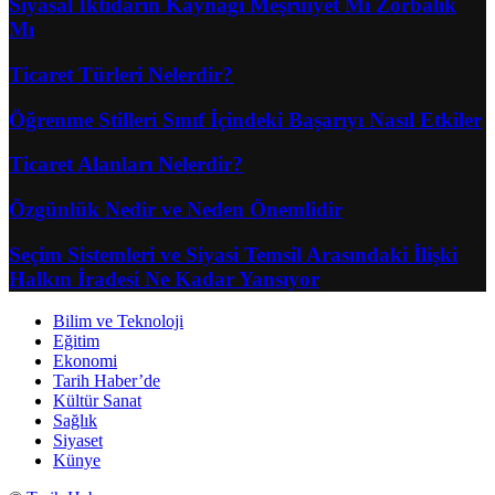
Siyasal İktidarın Kaynağı Meşruiyet Mi Zorbalık
Mı
Ticaret Türleri Nelerdir?
Öğrenme Stilleri Sınıf İçindeki Başarıyı Nasıl Etkiler
Ticaret Alanları Nelerdir?
Özgünlük Nedir ve Neden Önemlidir
Seçim Sistemleri ve Siyasi Temsil Arasındaki İlişki
Halkın İradesi Ne Kadar Yansıyor
Bilim ve Teknoloji
Eğitim
Ekonomi
Tarih Haber’de
Kültür Sanat
Sağlık
Siyaset
Künye