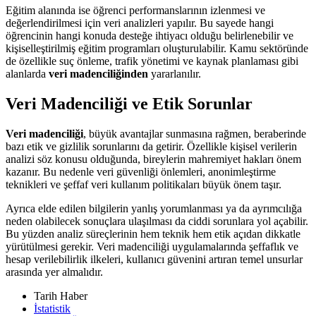
Eğitim alanında ise öğrenci performanslarının izlenmesi ve
değerlendirilmesi için veri analizleri yapılır. Bu sayede hangi
öğrencinin hangi konuda desteğe ihtiyacı olduğu belirlenebilir ve
kişiselleştirilmiş eğitim programları oluşturulabilir. Kamu sektöründe
de özellikle suç önleme, trafik yönetimi ve kaynak planlaması gibi
alanlarda
veri madenciliğinden
yararlanılır.
Veri Madenciliği ve Etik Sorunlar
Veri madenciliği
, büyük avantajlar sunmasına rağmen, beraberinde
bazı etik ve gizlilik sorunlarını da getirir. Özellikle kişisel verilerin
analizi söz konusu olduğunda, bireylerin mahremiyet hakları önem
kazanır. Bu nedenle veri güvenliği önlemleri, anonimleştirme
teknikleri ve şeffaf veri kullanım politikaları büyük önem taşır.
Ayrıca elde edilen bilgilerin yanlış yorumlanması ya da ayrımcılığa
neden olabilecek sonuçlara ulaşılması da ciddi sorunlara yol açabilir.
Bu yüzden analiz süreçlerinin hem teknik hem etik açıdan dikkatle
yürütülmesi gerekir. Veri madenciliği uygulamalarında şeffaflık ve
hesap verilebilirlik ilkeleri, kullanıcı güvenini artıran temel unsurlar
arasında yer almalıdır.
Tarih Haber
İstatistik