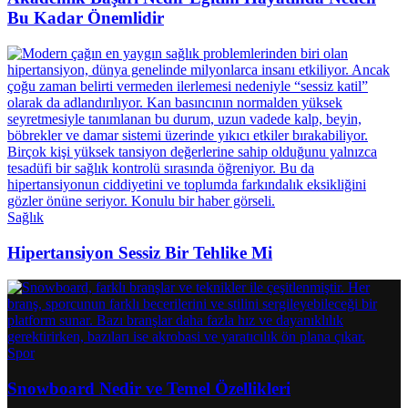
Bu Kadar Önemlidir
Sağlık
Hipertansiyon Sessiz Bir Tehlike Mi
Spor
Snowboard Nedir ve Temel Özellikleri