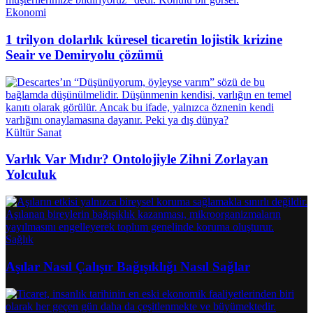
Ekonomi
1 trilyon dolarlık küresel ticaretin lojistik krizine
Seair ve Demiryolu çözümü
Kültür Sanat
Varlık Var Mıdır? Ontolojiyle Zihni Zorlayan
Yolculuk
Sağlık
Aşılar Nasıl Çalışır Bağışıklığı Nasıl Sağlar