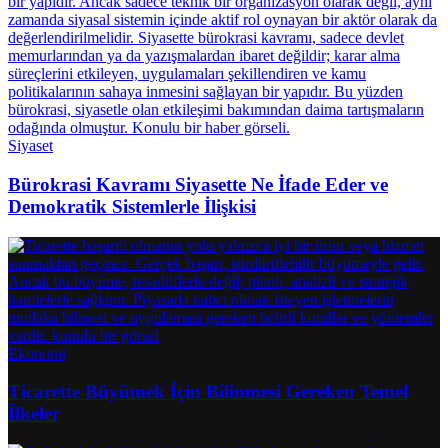
Siyaset
Bürokrasi Kavramı Siyasette Ne İfade Eder ve
Demokratik Sistemlerle İlişkisi
Ekonomi
Ticarette Büyümek İçin Bilinmesi Gereken Temel
İlkeler