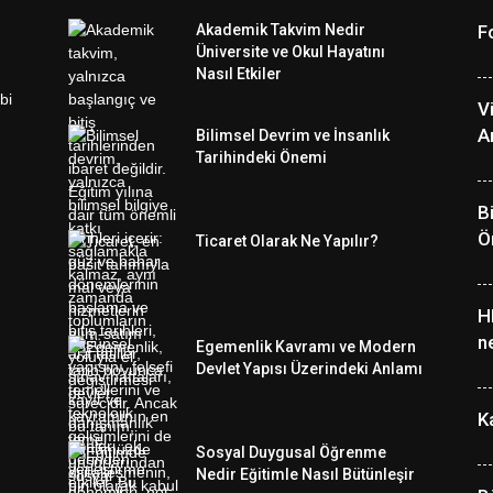
Akademik Takvim Nedir
F
Üniversite ve Okul Hayatını
Nasıl Etkiler
V
A
Bilimsel Devrim ve İnsanlık
Tarihindeki Önemi
B
Ö
Ticaret Olarak Ne Yapılır?
H
n
Egemenlik Kavramı ve Modern
Devlet Yapısı Üzerindeki Anlamı
K
Sosyal Duygusal Öğrenme
Nedir Eğitimle Nasıl Bütünleşir