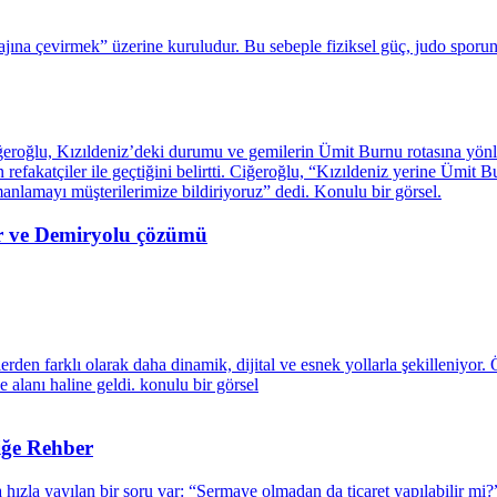
eair ve Demiryolu çözümü
liğe Rehber