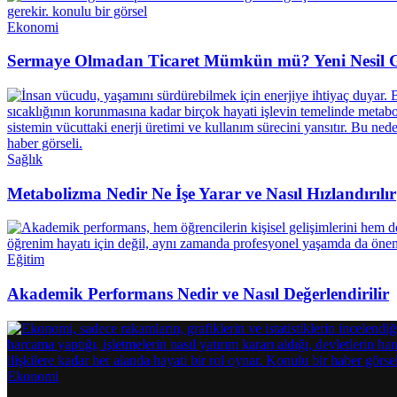
Ekonomi
Sermaye Olmadan Ticaret Mümkün mü? Yeni Nesil Gir
Sağlık
Metabolizma Nedir Ne İşe Yarar ve Nasıl Hızlandırılır
Eğitim
Akademik Performans Nedir ve Nasıl Değerlendirilir
Ekonomi