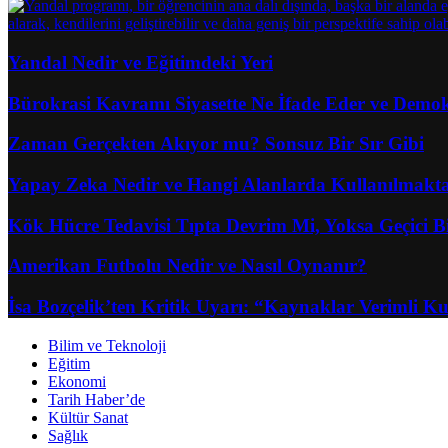
Yandal Nedir ve Eğitimdeki Yeri
Bürokrasi Kavramı Siyasette Ne İfade Eder ve Demokra
Zaman Gerçekten Akıyor mu? Sonsuz Bir Sır Gibi
Yapay Zeka Nedir ve Hangi Alanlarda Kullanılmakt
Kök Hücre Tedavisi Tıpta Devrim Mi, Yoksa Geçici 
Amerikan Futbolu Nedir ve Nasıl Oynanır?
İsa Bozçelik’ten Kritik Uyarı: “Kaynaklar Verimli Kul
Bilim ve Teknoloji
Eğitim
Ekonomi
Tarih Haber’de
Kültür Sanat
Sağlık