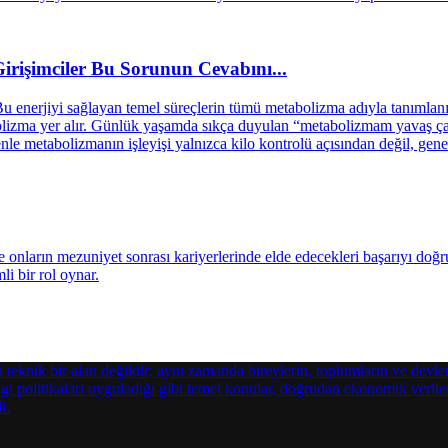
işimciler Bu Sorunun Cevabını...