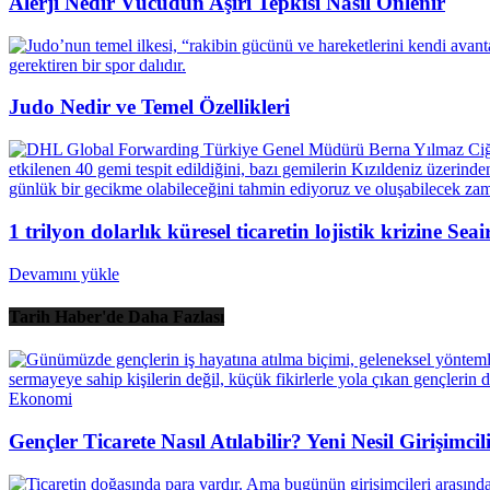
Alerji Nedir Vücudun Aşırı Tepkisi Nasıl Önlenir
Judo Nedir ve Temel Özellikleri
1 trilyon dolarlık küresel ticaretin lojistik krizine S
Devamını yükle
Tarih Haber'de Daha Fazlası
Ekonomi
Gençler Ticarete Nasıl Atılabilir? Yeni Nesil Girişimci