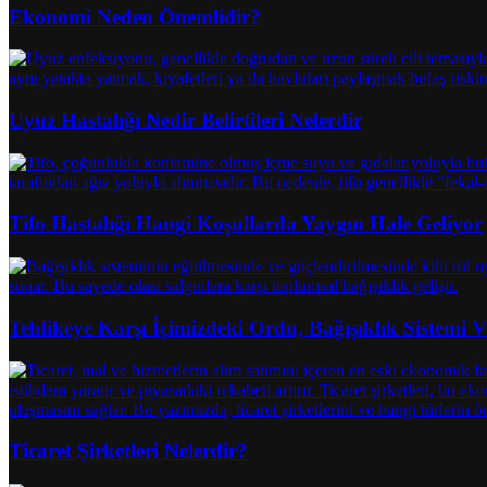
Ekonomi Neden Önemlidir?
Uyuz Hastalığı Nedir Belirtileri Nelerdir
Tifo Hastalığı Hangi Koşullarda Yaygın Hale Geliyor
Tehlikeye Karşı İçimizdeki Ordu, Bağışıklık Sistemi
Ticaret Şirketleri Nelerdir?