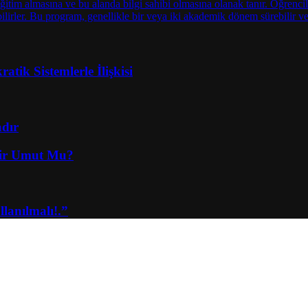
tik Sistemlerle İlişkisi
adır
Bir Umut Mu?
lanılmalı!.”