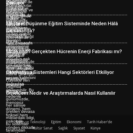
Zorluyor
Eleştirel Düşünme Eğitim Sisteminde Neden Hâlâ
Geri Planda?
Mitokondri Gerçekten Hücrenin Enerji Fabrikası mı?
Otomasyon Sistemleri Hangi Sektörleri Etkiliyor
Örneklem Nedir ve Araştırmalarda Nasıl Kullanılır
Bilim ve Teknoloji
Eğitim
Ekonomi
Tarih Haber’de
Kültür Sanat
Sağlık
Siyaset
Künye