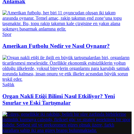
Anlamak
Spor
Amerikan Futbolu Nedir ve Nasıl Oynanır?
Sağlık
Organ Nakli Etiği Bilimi Nasıl Etkiliyor? Yeni
Sınırlar ve Eski Tartışmalar