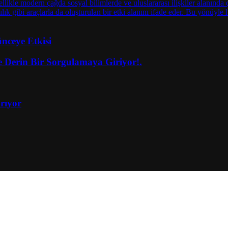
nceye Etkisi
fe Derin Bir Sorgulamaya Giriyor!.
rıyor