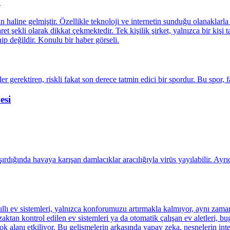
?
esi