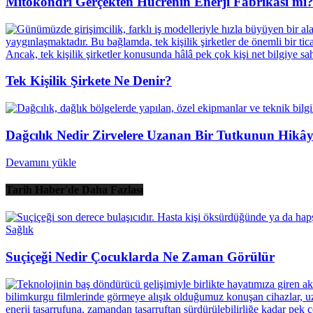
Mitokondri Gerçekten Hücrenin Enerji Fabrikası mı
Tek Kişilik Şirkete Ne Denir?
Dağcılık Nedir Zirvelere Uzanan Bir Tutkunun Hikây
Devamını yükle
Tarih Haber'de Daha Fazlası
Sağlık
Suçiçeği Nedir Çocuklarda Ne Zaman Görülür