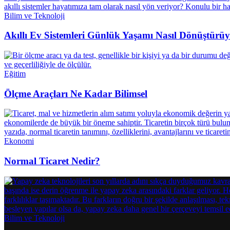
Bilim ve Teknoloji
Akıllı Ev Sistemleri Günlük Yaşamı Nasıl Dönüştürü
Eğitim
Ölçme Araçları Ne Kadar Bilimsel
Ekonomi
Normal Ticaret Nedir?
Bilim ve Teknoloji