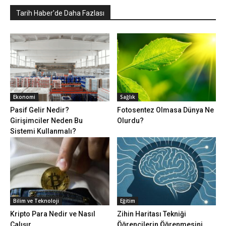
Tarih Haber'de Daha Fazlası
Ekonomi
Sağlık
Pasif Gelir Nedir?
Fotosentez Olmasa Dünya Ne
Girişimciler Neden Bu
Olurdu?
Sistemi Kullanmalı?
Bilim ve Teknoloji
Eğitim
Kripto Para Nedir ve Nasıl
Zihin Haritası Tekniği
Çalışır
Öğrencilerin Öğrenmesini