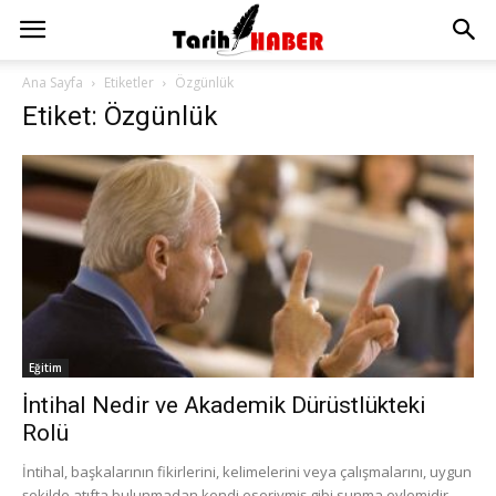
Ana Sayfa
Etiketler
Özgünlük
Etiket: Özgünlük
Eğitim
İntihal Nedir ve Akademik Dürüstlükteki
Rolü
İntihal, başkalarının fikirlerini, kelimelerini veya çalışmalarını, uygun
şekilde atıfta bulunmadan kendi eseriymiş gibi sunma eylemidir.