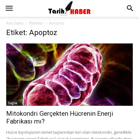
Ana Sayfa
Etiketler
Apoptoz
Etiket: Apoptoz
Sağlık
Mitokondri Gerçekten Hücrenin Enerji
Fabrikası mı?
Hücre biyolojisinin temel taşlarından biri olan mitokondri, genellikle
"hücrenin enerji fabrikası" olarak tanımlanır. Bu tanım yıllardır ders