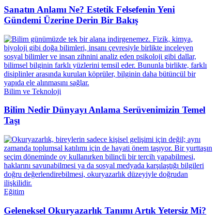
Sanatın Anlamı Ne? Estetik Felsefenin Yeni
Gündemi Üzerine Derin Bir Bakış
Bilim ve Teknoloji
Bilim Nedir Dünyayı Anlama Serüvenimizin Temel
Taşı
Eğitim
Geleneksel Okuryazarlık Tanımı Artık Yetersiz Mi?