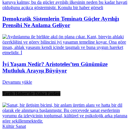
Demokratik Sistemlerin Teminatı Güçler Ayrılığı
Prensibi Ne Anlama Geliyor
İyi Yaşam Nedir? Aristoteles’ten Günümüze
Mutluluk Arayışı Büyüyor
Devamını yükle
Tarih Haber'de Daha Fazlası
Kültür Sanat