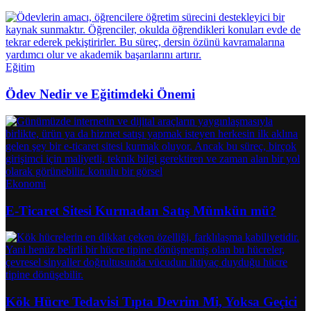
Eğitim
Ödev Nedir ve Eğitimdeki Önemi
Ekonomi
E-Ticaret Sitesi Kurmadan Satış Mümkün mü?
Kök Hücre Tedavisi Tıpta Devrim Mi, Yoksa Geçici