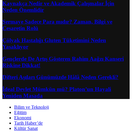
Kaynakça Nedir ve Akademik Çalışmalar İçin
Neden Önemlidir
Sermaye Sadece Para mıdır? Zaman, Bilgi ve
Cesaretin Rolü
Çölyak Hastalığı Gluten Tüketimini Neden
Yasaklıyor
Gençlerde De Artış Gösteren Rahim Aağzı Kanseri
Riskine Dikkat!
Difteri Aşıları Günümüzde Hâlâ Neden Gerekli?
İdeal Devlet Mümkün mü? Platon’un Hayali
Yeniden Masada
Bilim ve Teknoloji
Eğitim
Ekonomi
Tarih Haber’de
Kültür Sanat