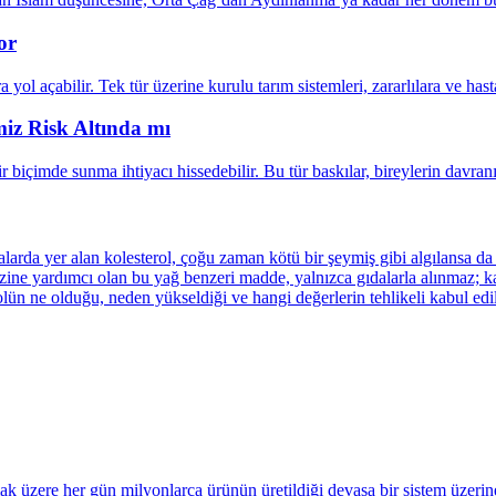
or
miz Risk Altında mı