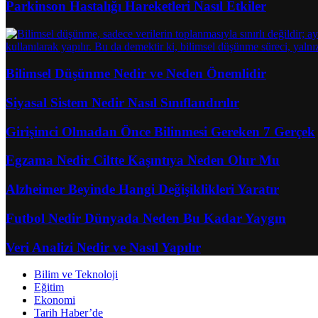
Parkinson Hastalığı Hareketleri Nasıl Etkiler
Bilimsel Düşünme Nedir ve Neden Önemlidir
Siyasal Sistem Nedir Nasıl Sınıflandırılır
Girişimci Olmadan Önce Bilinmesi Gereken 7 Gerçek
Egzama Nedir Ciltte Kaşıntıya Neden Olur Mu
Alzheimer Beyinde Hangi Değişiklikleri Yaratır
Futbol Nedir Dünyada Neden Bu Kadar Yaygın
Veri Analizi Nedir ve Nasıl Yapılır
Bilim ve Teknoloji
Eğitim
Ekonomi
Tarih Haber’de