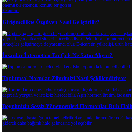
Ekonomi
Girişimcilikte Özgüven Nasıl Geliştirilir?
İnsanlar İnternetten En Çok Ne Satın Alıyor?
Toplumsal Normlar Zihnimizi Nasıl Şekillendiriyor
Beynimizin Sessiz Yönetmenler! Hormonlar Ruh Halim