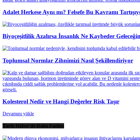
Adalet Herkese Aynı mı? Felsefe Bu Kavramı Tartışıy
Biyoçeşitlilik Azalırsa İnsanlık Ne Kaybeder Geleceği
Toplumsal Normlar Zihnimizi Nasıl Şekillendiriyor
Kolesterol Nedir ve Hangi Değerler Risk Taşır
Devamını yükle
Tarih Haber'de Daha Fazlası