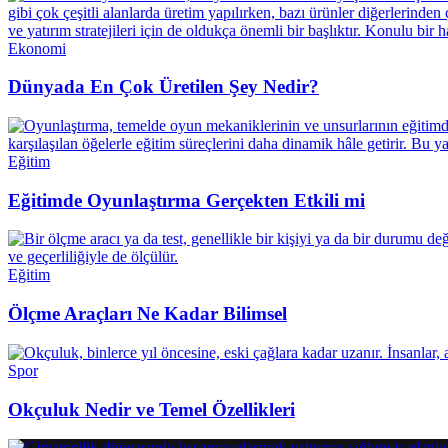
Ekonomi
Dünyada En Çok Üretilen Şey Nedir?
Eğitim
Eğitimde Oyunlaştırma Gerçekten Etkili mi
Eğitim
Ölçme Araçları Ne Kadar Bilimsel
Spor
Okçuluk Nedir ve Temel Özellikleri