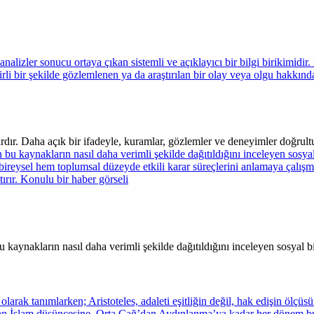
rdır. Daha açık bir ifadeyle, kuramlar, gözlemler ve deneyimler doğrult
kaynakların nasıl daha verimli şekilde dağıtıldığını inceleyen sosyal bir