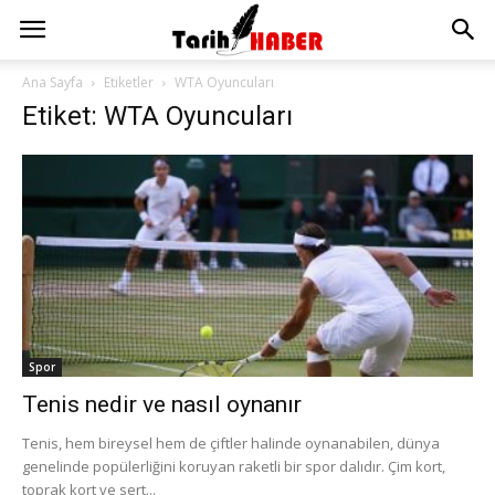
Ana Sayfa
Etiketler
WTA Oyuncuları
Etiket: WTA Oyuncuları
Spor
Tenis nedir ve nasıl oynanır
Tenis, hem bireysel hem de çiftler halinde oynanabilen, dünya
genelinde popülerliğini koruyan raketli bir spor dalıdır. Çim kort,
toprak kort ve sert...