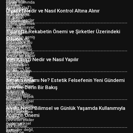
Diyabet Nedir ve Nasıl Kontrol Altına Alınır
Ticarette Rekabetin Önemi ve Şirketler Üzerindeki
Etkileri
Veri Analizi Nedir ve Nasıl Yapılır
Sanatın Anlamı Ne? Estetik Felsefenin Yeni Gündemi
Üzerine Derin Bir Bakış
Analiz Nedir Bilimsel ve Günlük Yaşamda Kullanımıyla
Analizin Önemi