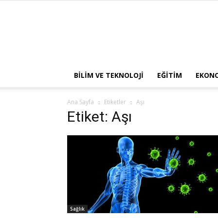
BILIM VE TEKNOLOJI
EĞITIM
EKON
Ana Sayfa
Etiketler
Aşı
Etiket: Aşı
Sağlık