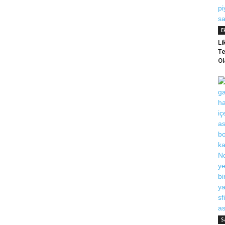
E
Li
Te
Ol
S