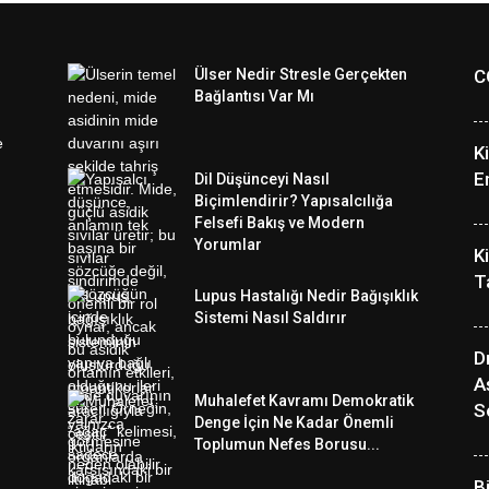
Ülser Nedir Stresle Gerçekten
C
Bağlantısı Var Mı
K
E
Dil Düşünceyi Nasıl
Biçimlendirir? Yapısalcılığa
Felsefi Bakış ve Modern
Yorumlar
K
T
Lupus Hastalığı Nedir Bağışıklık
Sistemi Nasıl Saldırır
Dı
A
Muhalefet Kavramı Demokratik
S
Denge İçin Ne Kadar Önemli
Toplumun Nefes Borusu...
B