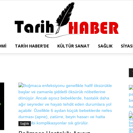
OMI
TARIH HABER’DE
KÜLTÜR SANAT
SAĞLIK
SIYAS
Tarih
Haber
Sağlık