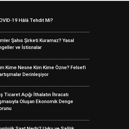
OVID-19 Hâlâ Tehdit Mi?
imler Şahıs Şirketi Kuramaz? Yasal
ngeller ve İstisnalar
im Kime Nesne Kim Kime Özne? Felsefi
artışmalar Derinleşiyor
ş Ticaret Açığı İthalatın İhracatı
şmasıyla Oluşan Ekonomik Denge
orunu
iyolojik Saat Nedir? Uyku ve Sağlık