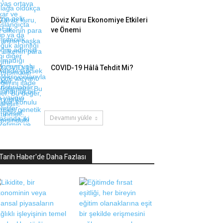
Döviz Kuru Ekonomiye Etkileri
ve Önemi
COVID-19 Hâlâ Tehdit Mi?
Devamını yükle
Tarih Haber'de Daha Fazlası