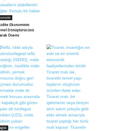
konomi
kidite Ekonominin
mel Dönüştürücüsü
arak Önemi
ağlık